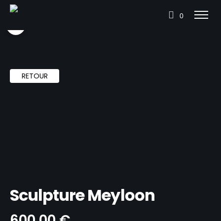
0
RETOUR
Sculpture Meyloon
600,00
€