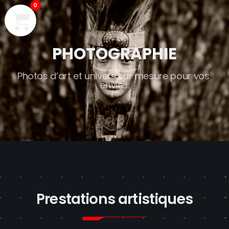
0
PHOTOGRAPHIE
P
h
o
t
o
s
d
’
a
r
t
e
t
u
n
i
v
e
r
s
s
u
r
m
e
s
u
r
e
p
o
u
r
v
o
s
e
n
v
i
e
s
.
Prestations artistiques