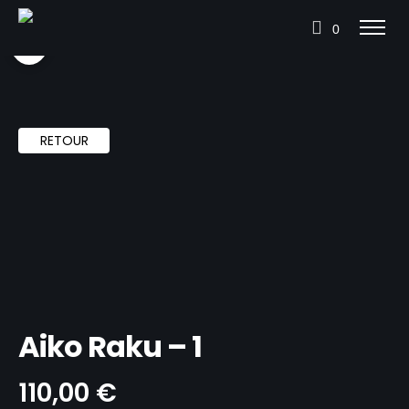
0
RETOUR
Aiko Raku – 1
110,00
€