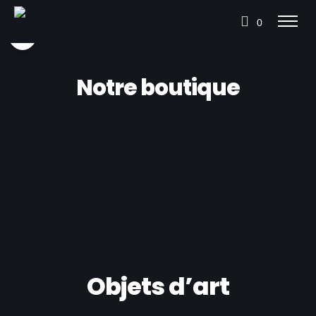
0
Notre boutique
Bienvenue sur notre espace boutique. Vous
pouvez acheter des objets d’art ou des photos
professionnelles sur tirages photo premium.
Bonne navigation
Objets d’art