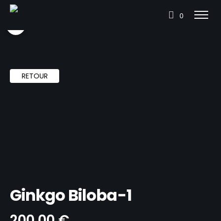
0
RETOUR
Ginkgo Biloba-1
200,00
€