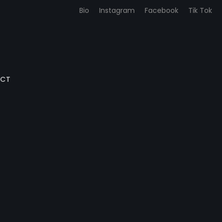
Bio
Instagram
Facebook
Tik Tok
CT
ACHETER DES PHOTOS
ACHETER OBJETS D’ART & DECO