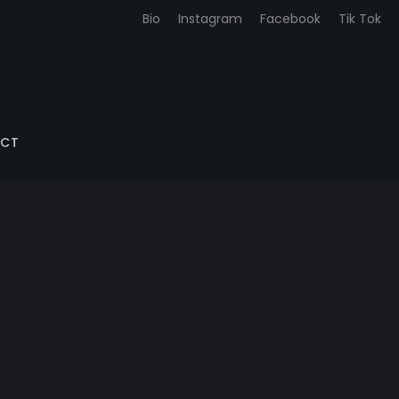
Bio
Instagram
Facebook
Tik Tok
CT
ACHETER DES PHOTOS
ACHETER OBJETS D’ART & DECO