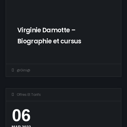
Virginie Damotte –
Biographie et cursus
@Gini@
Offres Et Tarifs
06