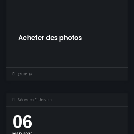
Acheter des photos
@Gini@
Séances Et Univers
06