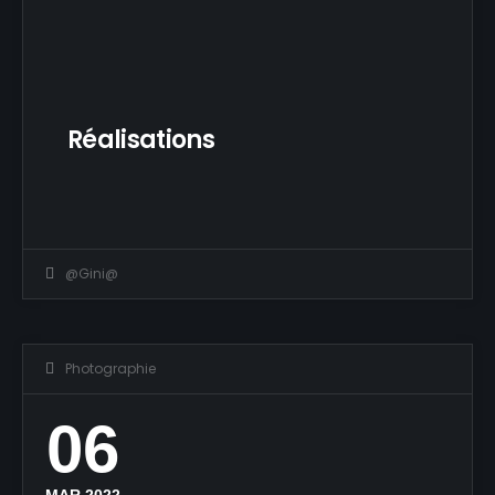
Réalisations
@Gini@
Photographie
06