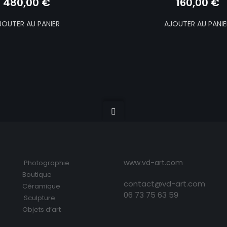
480,00
€
160,00
€
JOUTER AU PANIER
AJOUTER AU PANIE
www.vd-art.com
Photographie
Boutique
contact@vd-art.com
Céramique
06 73 75 63 59
Sculpture
Objets d’art