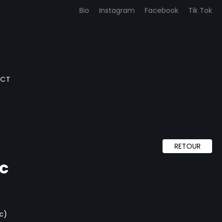
Bio
Instagram
Facebook
Tik Tok
CT
RETOUR
c
ACHETER DES PHOTOS
ACHETER OBJETS D’ART & DECO
c)