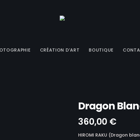
OTOGRAPHIE
CRÉATION D’ART
BOUTIQUE
CONTA
Dragon Blan
 ARTISTIQUES
S
TARIFS & SÉANCES
SUR COMMANDE
360,00
€
ESENTATION
ESENTATION
> PACKS FORMULES PHOTOS
> CONTACTEZ-MOI
HIROMI RAKU (Dragon blan
LANC
ES
> CARTES CADEAUX