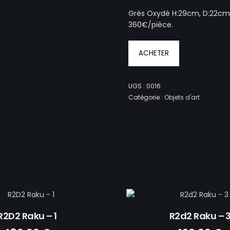
ES
> PRÉPARATION
Grès Oxydé H:29cm, D:22c
ART
> ACCESSOIRES ET VÊTEMEN
360€/pièce.
DE COMPAGNIE
ACHETER
GUE
T
UGS :
0016
Catégorie :
Objets d'art
R2D2 Raku – 1
R2d2 Raku – 