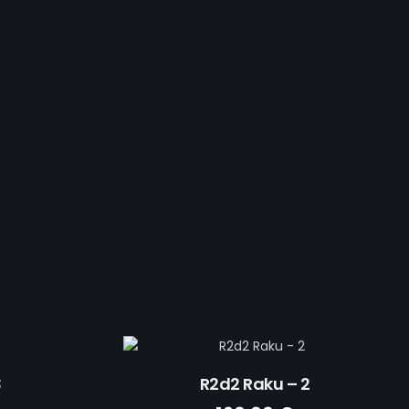
m
TS
3
R2d2 Raku – 2