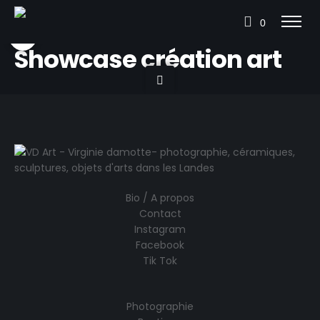
0
Showcase création art
Bio / A propos
Contact
Instagram
Facebook
Tik Tok
Photographie