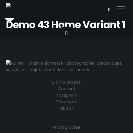
0
Demo 43 Home Variant 1
Bio / A propos
Contact
Instagram
Facebook
Tik Tok
Photographie