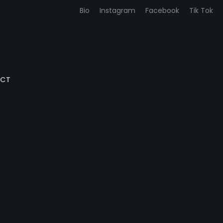
Bio
Instagram
Facebook
Tik Tok
CT
ACHETER DES PHOTOS
ACHETER OBJETS D’ART & DECO